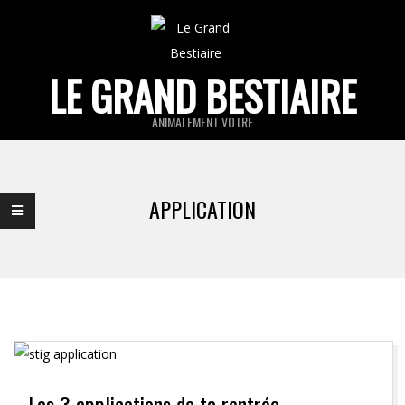
Skip
to
content
LE GRAND BESTIAIRE
ANIMALEMENT VOTRE
Primary
Navigation
APPLICATION
Menu
Les 3 applications de ta rentrée