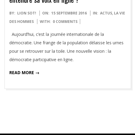
2016-
BY:
LION SOT!
ON:
15 SEPTEMBRE 2016
IN:
ACTUS
,
LA VIE
09-
DES HOMMES
WITH:
0 COMMENTS
15
Aujourd’hui, c’est la journée internationale de la
démocratie. Une frange de la population délaisse les urnes
pour se retrouver sur la toile. Une nouvelle vision : la
démocratie participative en ligne.
READ MORE →