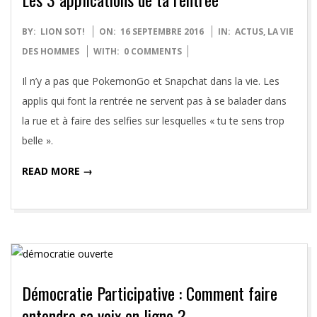
2016-
BY:
LION SOT!
ON:
16 SEPTEMBRE 2016
IN:
ACTUS
,
LA VIE
09-
DES HOMMES
WITH:
0 COMMENTS
16
Il n’y a pas que PokemonGo et Snapchat dans la vie. Les
applis qui font la rentrée ne servent pas à se balader dans
la rue et à faire des selfies sur lesquelles « tu te sens trop
belle ».
READ MORE →
Démocratie Participative : Comment faire
entendre sa voix en ligne ?