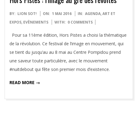
2016-
BY:
LION SOT!
ON:
1 MAI 2016
IN:
AGENDA
,
ART ET
05-
EXPOS
,
EVÈNEMENTS
WITH:
0 COMMENTS
01
Pour sa 11ème édition, Hors Pistes a choisi la thématique
de la révolution. Ce festival de l’image en mouvement, qui
se tient du jusqu’au au 8 mai au Centre Pompidou prend
une saveur toute particulière, avec le mouvement
#nuitdebout qui fête son premier mois d’existence.
READ MORE →