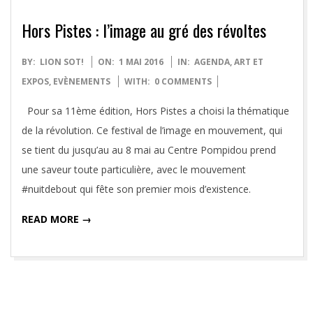
Hors Pistes : l’image au gré des révoltes
2016-
BY:
LION SOT!
ON:
1 MAI 2016
IN:
AGENDA
,
ART ET
05-
EXPOS
,
EVÈNEMENTS
WITH:
0 COMMENTS
01
Pour sa 11ème édition, Hors Pistes a choisi la thématique
de la révolution. Ce festival de l’image en mouvement, qui
se tient du jusqu’au au 8 mai au Centre Pompidou prend
une saveur toute particulière, avec le mouvement
#nuitdebout qui fête son premier mois d’existence.
READ MORE →