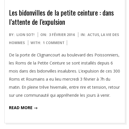
Les bidonvilles de la petite ceinture : dans
l’attente de l’expulsion
2016-
BY:
LION SOT!
ON:
3 FÉVRIER 2016
IN:
ACTUS
,
LA VIE DES
02-
HOMMES
WITH:
1 COMMENT
03
De la porte de Clignancourt au boulevard des Poissonniers,
les Roms de la Petite Ceinture se sont installés depuis 6
mois dans des bidonvilles insalubres. L’expulsion de ces 300
Roms et Roumains a eu lieu mercredi 3 février à 7h du
matin. En pleine trêve hivernale, entre rire et tension, retour
sur une communauté qui appréhende les jours à venir.
READ MORE →