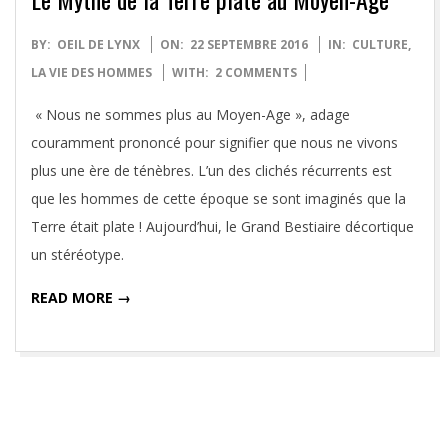
2016-
BY:
OEIL DE LYNX
ON:
22 SEPTEMBRE 2016
IN:
CULTURE
,
09-
LA VIE DES HOMMES
WITH:
2 COMMENTS
22
« Nous ne sommes plus au Moyen-Age », adage
couramment prononcé pour signifier que nous ne vivons
plus une ère de ténèbres. L’un des clichés récurrents est
que les hommes de cette époque se sont imaginés que la
Terre était plate ! Aujourd’hui, le Grand Bestiaire décortique
un stéréotype.
READ MORE →