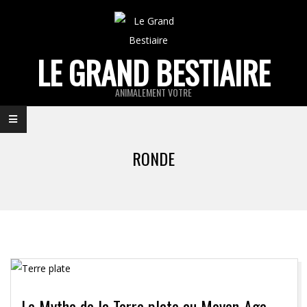
Skip
to
content
LE GRAND BESTIAIRE
ANIMALEMENT VOTRE
Primary
Navigation
RONDE
Menu
Le Mythe de la Terre plate au Moyen-Age