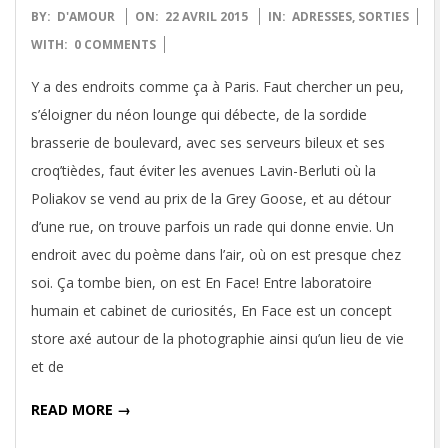
2015-
BY:
D'AMOUR
ON:
22 AVRIL 2015
IN:
ADRESSES
,
SORTIES
04-
WITH:
0 COMMENTS
22
Y a des endroits comme ça à Paris. Faut chercher un peu,
s’éloigner du néon lounge qui débecte, de la sordide
brasserie de boulevard, avec ses serveurs bileux et ses
croq’tièdes, faut éviter les avenues Lavin-Berluti où la
Poliakov se vend au prix de la Grey Goose, et au détour
d’une rue, on trouve parfois un rade qui donne envie. Un
endroit avec du poème dans l’air, où on est presque chez
soi. Ça tombe bien, on est En Face! Entre laboratoire
humain et cabinet de curiosités, En Face est un concept
store axé autour de la photographie ainsi qu’un lieu de vie
et de
READ MORE →