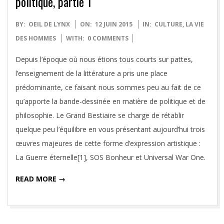
politique, partie 1
2015-
BY:
OEIL DE LYNX
ON:
12 JUIN 2015
IN:
CULTURE
,
LA VIE
06-
DES HOMMES
WITH:
0 COMMENTS
12
Depuis l’époque où nous étions tous courts sur pattes,
l’enseignement de la littérature a pris une place
prédominante, ce faisant nous sommes peu au fait de ce
qu’apporte la bande-dessinée en matière de politique et de
philosophie. Le Grand Bestiaire se charge de rétablir
quelque peu l’équilibre en vous présentant aujourd’hui trois
œuvres majeures de cette forme d’expression artistique :
La Guerre éternelle[1], SOS Bonheur et Universal War One.
READ MORE →