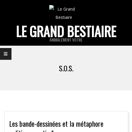
Skip
to
content
LE GRAND BESTIAIRE
ANIMALEMENT VOTRE
Primary
Navigation
S.O.S.
Menu
Les bande-dessinées et la métaphore