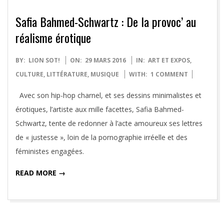
Safia Bahmed-Schwartz : De la provoc’ au
réalisme érotique
2016-
BY:
LION SOT!
ON:
29 MARS 2016
IN:
ART ET EXPOS
,
03-
CULTURE
,
LITTÉRATURE
,
MUSIQUE
WITH:
1 COMMENT
29
Avec son hip-hop charnel, et ses dessins minimalistes et
érotiques, l’artiste aux mille facettes, Safia Bahmed-
Schwartz, tente de redonner à l’acte amoureux ses lettres
de « justesse », loin de la pornographie irréelle et des
féministes engagées.
READ MORE →