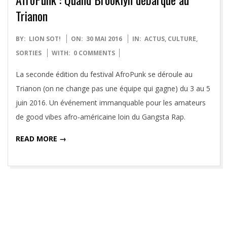
Trianon
2016-
BY:
LION SOT!
ON:
30 MAI 2016
IN:
ACTUS
,
CULTURE
,
05-
SORTIES
WITH:
0 COMMENTS
30
La seconde édition du festival AfroPunk se déroule au
Trianon (on ne change pas une équipe qui gagne) du 3 au 5
juin 2016. Un événement immanquable pour les amateurs
de good vibes afro-américaine loin du Gangsta Rap.
READ MORE →