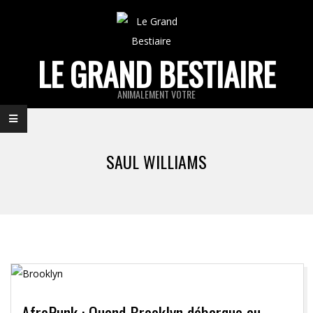
Skip
to
content
LE GRAND BESTIAIRE
ANIMALEMENT VOTRE
Primary
Navigation
SAUL WILLIAMS
Menu
AfroPunk : Quand Brooklyn débarque au