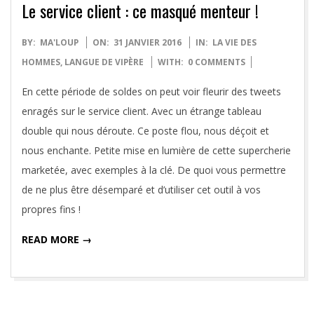
Le service client : ce masqué menteur !
2016-
BY:
MA'LOUP
ON:
31 JANVIER 2016
IN:
LA VIE DES
01-
HOMMES
,
LANGUE DE VIPÈRE
WITH:
0 COMMENTS
31
En cette période de soldes on peut voir fleurir des tweets
enragés sur le service client. Avec un étrange tableau
double qui nous déroute. Ce poste flou, nous déçoit et
nous enchante. Petite mise en lumière de cette supercherie
marketée, avec exemples à la clé. De quoi vous permettre
de ne plus être désemparé et d’utiliser cet outil à vos
propres fins !
READ MORE →