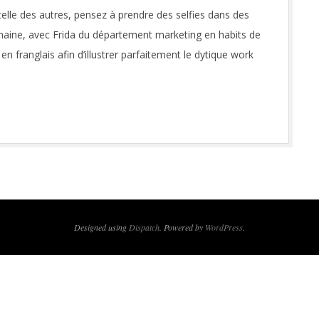
celle des autres, pensez à prendre des selfies dans des
emaine, avec Frida du département marketing en habits de
 franglais afin d’illustrer parfaitement le dytique work
Designed using
Dispatch
. Powered by
WordPress
.