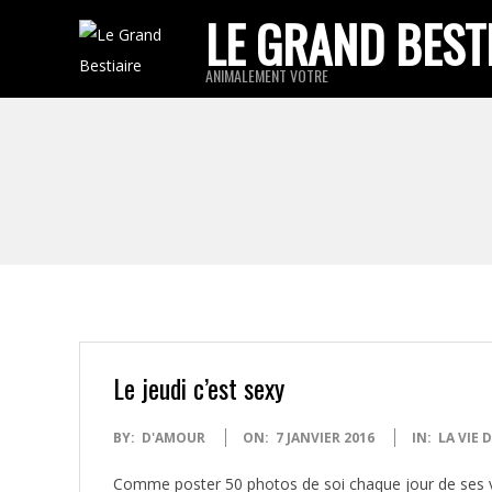
Skip
LE GRAND BEST
to
ANIMALEMENT VOTRE
content
Le jeudi c’est sexy
2016-
BY:
D'AMOUR
ON:
7 JANVIER 2016
IN:
LA VIE
01-
Comme poster 50 photos de soi chaque jour de ses va