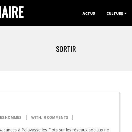
IAIRE
Primary
ACTUS
CULTURE
Navigation
Menu
SORTIR
 DES HOMMES
WITH:
0 COMMENTS
cances à Palavasse les Flots sur les réseaux sociaux ne