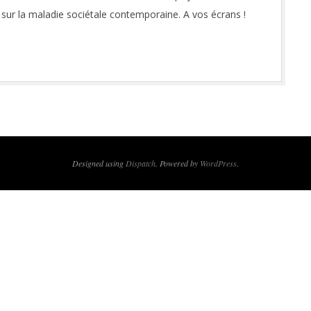
s sur la maladie sociétale contemporaine. A vos écrans !
Designed using
Dispatch
. Powered by
WordPress
.