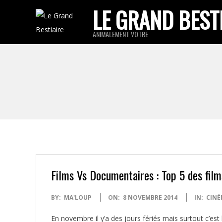
Skip
LE GRAND BEST
to
ANIMALEMENT VOTRE
content
Films Vs Documentaires : Top 5 des film
2014-
BY:
MA'LOUP
ON:
8 NOVEMBRE 2014
IN:
CINÉ
11-
En novembre il y’a des jours fériés mais surtout c’es