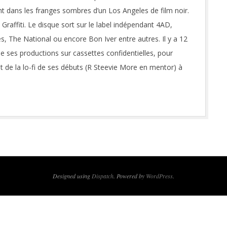
nt dans les franges sombres d’un Los Angeles de film noir.
 Graffiti. Le disque sort sur le label indépendant 4AD,
s, The National ou encore Bon Iver entre autres. Il y a 12
e ses productions sur cassettes confidentielles, pour
nt de la lo-fi de ses débuts (R Steevie More en mentor) à
Designed using
Dispatch
. Powered by
WordPress
.