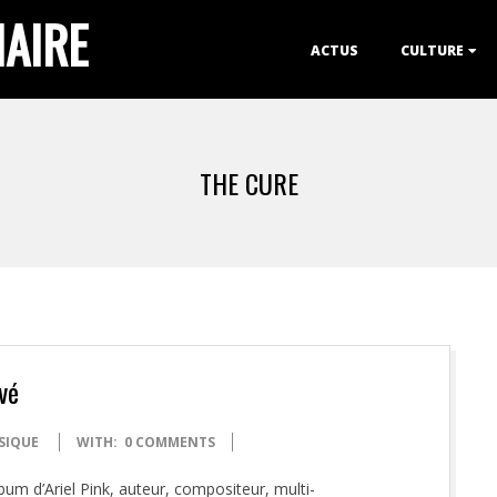
IAIRE
Primary
ACTUS
CULTURE
Navigation
Menu
THE CURE
vé
SIQUE
WITH:
0 COMMENTS
m d’Ariel Pink, auteur, compositeur, multi-