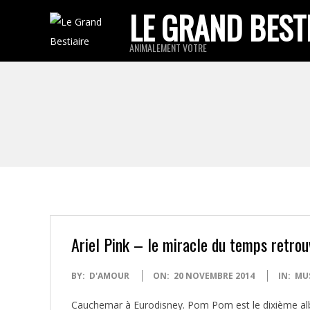
Skip
LE GRAND BEST
to
ANIMALEMENT VOTRE
content
Ariel Pink – le miracle du temps retrou
2014-
BY:
D'AMOUR
ON:
20 NOVEMBRE 2014
IN:
MU
11-
Cauchemar à Eurodisney. Pom Pom est le dixième albu