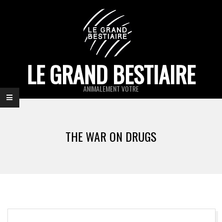
Skip
to
content
LE GRAND BESTIAIRE
ANIMALEMENT VOTRE
Primary
Navigation
THE WAR ON DRUGS
Menu