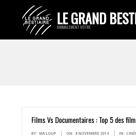
Skip
LE GRAND BEST
to
content
ANIMALEMENT VOTRE
Films Vs Documentaires : Top 5 des film
2014-
BY:
MA'LOUP
ON:
8 NOVEMBRE 2014
IN:
CINÉ