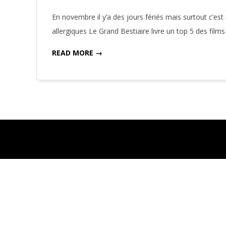
11-
En novembre il y’a des jours fériés mais surtout c’es
08
allergiques Le Grand Bestiaire livre un top 5 des film
READ MORE →