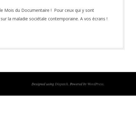
t le Mois du Documentaire ! Pour ceux qui y sont
s sur la maladie sociétale contemporaine. A vos écrans !
Designed using
Dispatch
. Powered by
WordPress
.