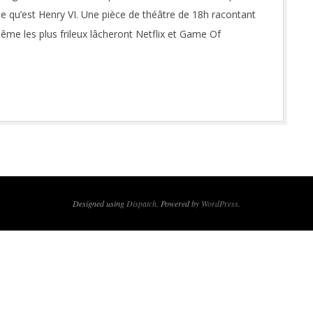
ue qu’est Henry VI. Une pièce de théâtre de 18h racontant
 même les plus frileux lâcheront Netflix et Game Of
Designed using
Dispatch
. Powered by
WordPress
.