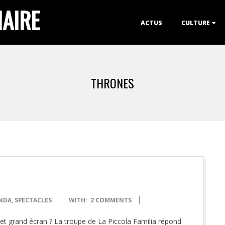
IAIRE
Primary
ACTUS
CULTURE
Navigation
Menu
THRONES
NDA
,
SPECTACLES
WITH:
2 COMMENTS
 et grand écran ? La troupe de La Piccola Familia répond