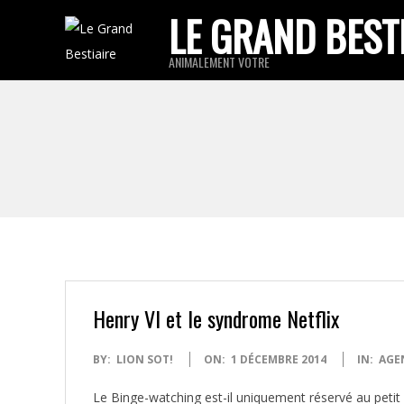
Skip
LE GRAND BEST
to
ANIMALEMENT VOTRE
content
Henry VI et le syndrome Netflix
2014-
BY:
LION SOT!
ON:
1 DÉCEMBRE 2014
IN:
AGE
12-
Le Binge-watching est-il uniquement réservé au petit