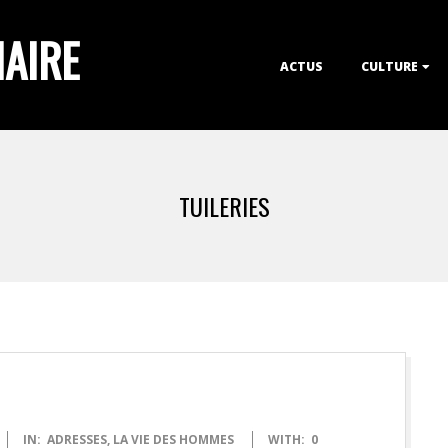
IAIRE
Primary
ACTUS
CULTURE
Navigation
Menu
TUILERIES
IN:
ADRESSES
,
LA VIE DES HOMMES
WITH:
0