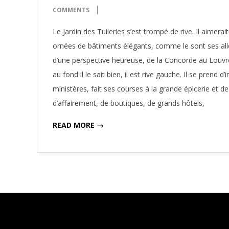
11-
COMMENTS
27
Le Jardin des Tuileries s’est trompé de rive. Il aimer
ornées de bâtiments élégants, comme le sont ses allée
d’une perspective heureuse, de la Concorde au Louvre. C
au fond il le sait bien, il est rive gauche. Il se pren
ministères, fait ses courses à la grande épicerie et de
d’affairement, de boutiques, de grands hôtels,
READ MORE →