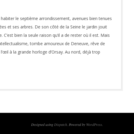
ait habiter le septième arrondissement, avenues bien tenues
s et ses arbres. De son côté de la Seine le jardin jouit
’est bien la seule raison qu’il a de rester où il est. Mais
d d’intellectualisme, tombe amoureux de Deneuve, rêve de
 l’œil à la grande horloge d’Orsay. Au nord, déjà trop
Designed using
Dispatch
. Powered by
WordPress
.