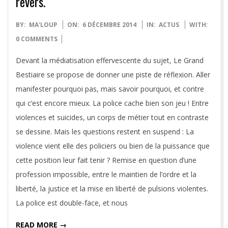
revers.
2014-
BY:
MA'LOUP
ON:
6 DÉCEMBRE 2014
IN:
ACTUS
WITH:
12-
0 COMMENTS
06
Devant la médiatisation effervescente du sujet, Le Grand
Bestiaire se propose de donner une piste de réflexion. Aller
manifester pourquoi pas, mais savoir pourquoi, et contre
qui c’est encore mieux. La police cache bien son jeu ! Entre
violences et suicides, un corps de métier tout en contraste
se dessine. Mais les questions restent en suspend : La
violence vient elle des policiers ou bien de la puissance que
cette position leur fait tenir ? Remise en question d’une
profession impossible, entre le maintien de l’ordre et la
liberté, la justice et la mise en liberté de pulsions violentes.
La police est double-face, et nous
READ MORE →