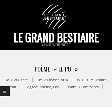
Skip
to
content
LE GRAND BESTIAIRE
ANIMALEMENT VOTRE
Primary
Navigation
POÈME : « LE PO . »
Menu
By:
Clark Kent
On:
28 février 2016
In:
Culture
,
Fourre-
tout
Tagged:
poème
,
une
With:
0 Comments