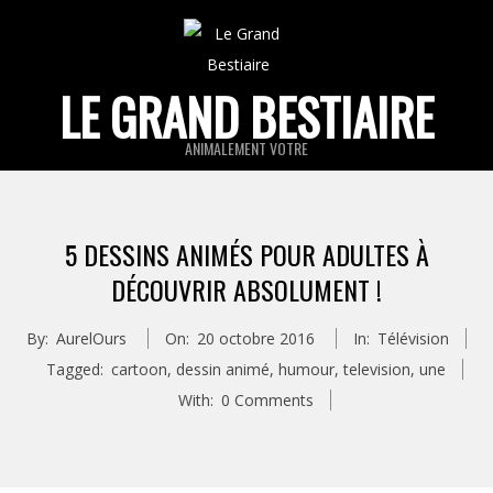
Skip
to
content
LE GRAND BESTIAIRE
ANIMALEMENT VOTRE
Primary
Navigation
5 DESSINS ANIMÉS POUR ADULTES À
Menu
DÉCOUVRIR ABSOLUMENT !
By:
AurelOurs
On:
20 octobre 2016
In:
Télévision
Tagged:
cartoon
,
dessin animé
,
humour
,
television
,
une
With:
0 Comments