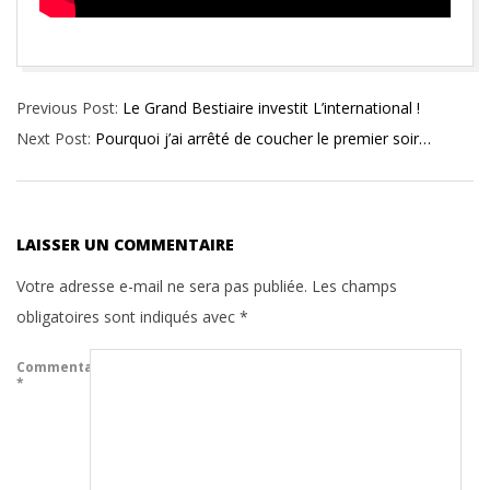
2016-
Previous Post:
Le Grand Bestiaire investit L’international !
10-
Next Post:
Pourquoi j’ai arrêté de coucher le premier soir…
20
LAISSER UN COMMENTAIRE
Votre adresse e-mail ne sera pas publiée.
Les champs
obligatoires sont indiqués avec
*
Commentaire
*