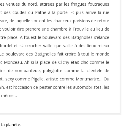
ires venues du nord, attirées par les fringues foutraques
 des coudes du Pathé à la porte. Et puis arrive la rue
are, de laquelle sortent les chanceux parisiens de retour
t vouloir dire prendre une chambre à Trouville au lieu de
re place. A l’ouest le boulevard des Batignolles s’élance
ordel et s’accrocher vaille que vaille à des lieux mieux
. Le boulevard des Batignolles fait croire à tout le monde
rc Monceau. Ah si la place de Clichy était chic comme le
ns de non-banlieue, polyglotte comme la clientèle de
nt, sexy comme Pigalle, artiste comme Montmartre… Ou
h, est l’occasion de pester contre les automobilistes, les
 soi-même…
 ta planète.