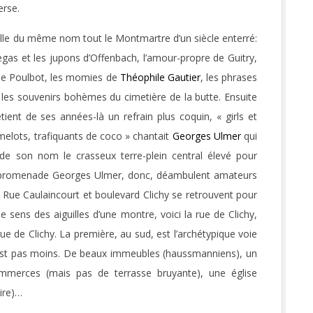
erse.
relle du même nom tout le Montmartre d’un siècle enterré:
egas et les jupons d’Offenbach, l’amour-propre de Guitry,
de Poulbot, les momies de
Théophile Gautier
, les phrases
 les souvenirs bohèmes du cimetière de la butte. Ensuite
ient de ses années-là un refrain plus coquin, « girls et
elots, trafiquants de coco » chantait
Georges Ulmer
qui
sa de son nom le crasseux terre-plein central élevé pour
a promenade Georges Ulmer, donc, déambulent amateurs
. Rue Caulaincourt et boulevard Clichy se retrouvent pour
le sens des aiguilles d’une montre, voici la rue de Clichy,
e de Clichy. La première, au sud, est l’archétypique voie
’est pas moins. De beaux immeubles (haussmanniens), un
mmerces (mais pas de terrasse bruyante), une église
aire)…