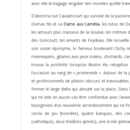
avec elle le bagage singulier des mondes qu’elle trav
D’abord la rue Caulaincourt qui survole de la passe
Dumas fils et sa
Dame aux Camélia
, les tutus de D
les amours plus crasseux de la Goulue, les mômes 
des Goncourt, les amants de Feydeau. Elle recueille
son voisin éponyme, le fameux boulevard Clichy ret
mannequins, gitanes aux yeux malins, clochards, cam
trouva la postérité lorsqu’un illustre élu rebapti
l’occasion au rang de
« promenade »
. Autour de l
et professionnels de plaisirs obscurs et inavouables
former le large delta qui aboutit sur la place. Dans 
qui ne doit en aucun cas être confondue avec l’avenu
bourgeoise d’un neuvième arrondissement qui ne l
cercle de jeu (honnête), quatre banques, des co
(catholique), deux théâtres (privés), une école (prim