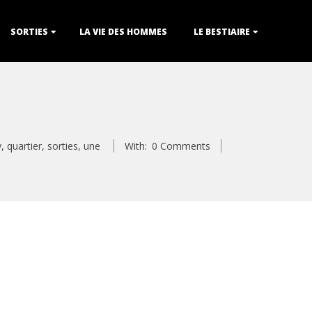
SORTIES
LA VIE DES HOMMES
LE BESTIAIRE
y
,
quartier
,
sorties
,
une
With:
0 Comments