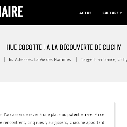
IAIRE
Primary
ACTUS
CULTURE
Navigation
Menu
HUE COCOTTE ! A LA DÉCOUVERTE DE CLICHY
In:
Adresses
,
La Vie des Hommes
Tagged:
ambiance
,
clich
st l’occasion de rêver à une place au
potentiel rare
. En ce
e rencontrent, cinq rues y surgissent, chacune apportant