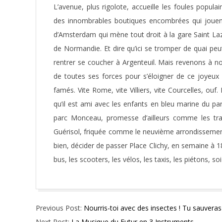
L’avenue, plus rigolote, accueille les foules popula
des innombrables boutiques encombrées qui jouent
d’Amsterdam qui mène tout droit à la gare Saint Laz
de Normandie. Et dire qu’ici se tromper de quai peu
rentrer se coucher à Argenteuil. Mais revenons à not
de toutes ses forces pour s’éloigner de ce joyeux b
famés. Vite Rome, vite Villiers, vite Courcelles, ouf
qu’il est ami avec les enfants en bleu marine du pa
parc Monceau, promesse d’ailleurs comme les trai
Guérisol, friquée comme le neuvième arrondisseme
bien, décider de passer Place Clichy, en semaine à 18
bus, les scooters, les vélos, les taxis, les piétons,
2015-
Previous Post:
Nourris-toi avec des insectes ! Tu sauveras
10-
Next Post:
La Musique du Futur en 3 Instruments