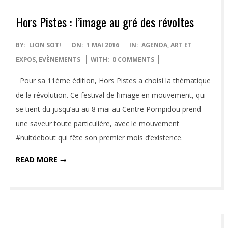
Hors Pistes : l’image au gré des révoltes
2016-
BY:
LION SOT!
ON:
1 MAI 2016
IN:
AGENDA
,
ART ET
05-
EXPOS
,
EVÈNEMENTS
WITH:
0 COMMENTS
01
Pour sa 11ème édition, Hors Pistes a choisi la thématique
de la révolution. Ce festival de l’image en mouvement, qui
se tient du jusqu’au au 8 mai au Centre Pompidou prend
une saveur toute particulière, avec le mouvement
#nuitdebout qui fête son premier mois d’existence.
READ MORE →