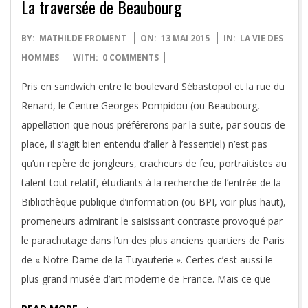
La traversée de Beaubourg
2015-
BY:
MATHILDE FROMENT
ON:
13 MAI 2015
IN:
LA VIE DES
05-
HOMMES
WITH:
0 COMMENTS
13
Pris en sandwich entre le boulevard Sébastopol et la rue du
Renard, le Centre Georges Pompidou (ou Beaubourg,
appellation que nous préférerons par la suite, par soucis de
place, il s’agit bien entendu d’aller à l’essentiel) n’est pas
qu’un repère de jongleurs, cracheurs de feu, portraitistes au
talent tout relatif, étudiants à la recherche de l’entrée de la
Bibliothèque publique d’information (ou BPI, voir plus haut),
promeneurs admirant le saisissant contraste provoqué par
le parachutage dans l’un des plus anciens quartiers de Paris
de « Notre Dame de la Tuyauterie ». Certes c’est aussi le
plus grand musée d’art moderne de France. Mais ce que