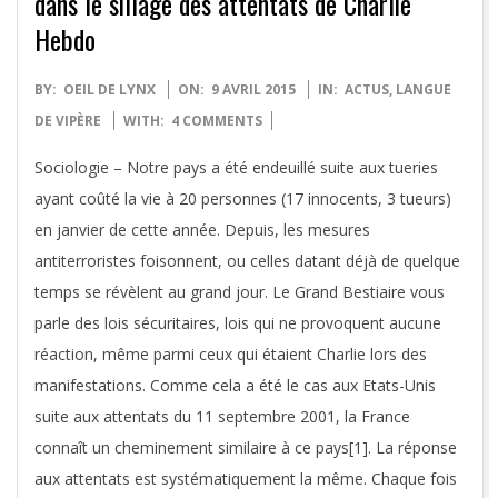
dans le sillage des attentats de Charlie
Hebdo
2015-
BY:
OEIL DE LYNX
ON:
9 AVRIL 2015
IN:
ACTUS
,
LANGUE
04-
DE VIPÈRE
WITH:
4 COMMENTS
09
Sociologie – Notre pays a été endeuillé suite aux tueries
ayant coûté la vie à 20 personnes (17 innocents, 3 tueurs)
en janvier de cette année. Depuis, les mesures
antiterroristes foisonnent, ou celles datant déjà de quelque
temps se révèlent au grand jour. Le Grand Bestiaire vous
parle des lois sécuritaires, lois qui ne provoquent aucune
réaction, même parmi ceux qui étaient Charlie lors des
manifestations. Comme cela a été le cas aux Etats-Unis
suite aux attentats du 11 septembre 2001, la France
connaît un cheminement similaire à ce pays[1]. La réponse
aux attentats est systématiquement la même. Chaque fois