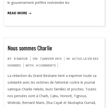
le gouvernement préfère restreindre les
READ MORE →
Nous sommes Charlie
2015-
BY:
D'AMOUR
ON:
7 JANVIER 2015
IN:
ACTUS
,
LA VIE DES
01-
HOMMES
WITH:
0 COMMENTS
07
La rédaction du Grand Bestiaire tient a exprimer toute sa
solidarité avec les victimes de l’attentat contre le journal
satirique Charlie Hebdo, leurs familles et proches. Toutes
nos pensées vont à Charb, Cabu, Honoré, Tignous,
Wolinski, Bernard Maris, Elsa Cayat et Mustapha Ourrad,