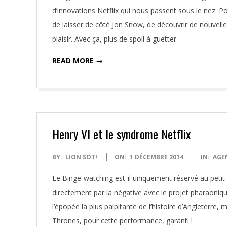
11
d’innovations Netflix qui nous passent sous le nez. P
de laisser de côté Jon Snow, de découvrir de nouvell
plaisir. Avec ça, plus de spoil à guetter.
READ MORE →
Henry VI et le syndrome Netflix
2014-
BY:
LION SOT!
ON:
1 DÉCEMBRE 2014
IN:
AGE
12-
Le Binge-watching est-il uniquement réservé au petit
01
directement par la négative avec le projet pharaoniq
l’épopée la plus palpitante de l’histoire d’Angleterre,
Thrones, pour cette performance, garanti !