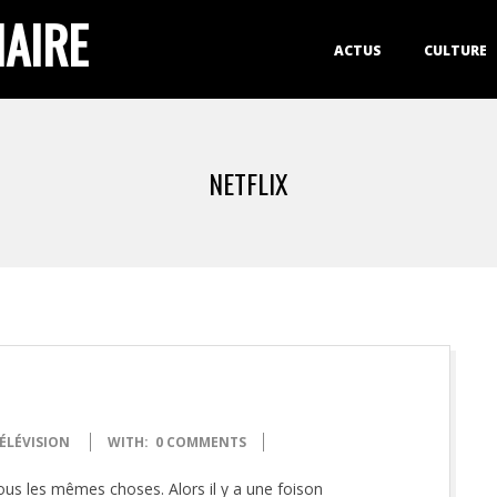
IAIRE
Primary
ACTUS
CULTURE
Navigation
Menu
NETFLIX
ÉLÉVISION
WITH:
0 COMMENTS
us les mêmes choses. Alors il y a une foison