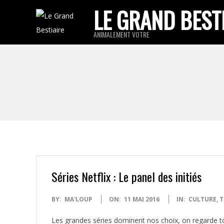
Skip
LE GRAND BEST
to
ANIMALEMENT VOTRE
content
Séries Netflix : Le panel des initiés
2016-
BY:
MA'LOUP
ON:
11 MAI 2016
IN:
CULTURE
,
T
05-
Les grandes séries dominent nos choix, on regarde to