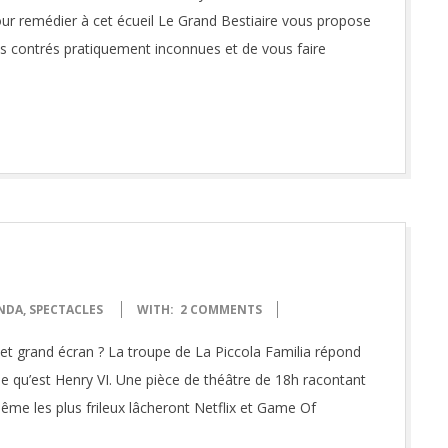
our remédier à cet écueil Le Grand Bestiaire vous propose
es contrés pratiquement inconnues et de vous faire
NDA
,
SPECTACLES
WITH:
2 COMMENTS
 et grand écran ? La troupe de La Piccola Familia répond
ue qu’est Henry VI. Une pièce de théâtre de 18h racontant
 même les plus frileux lâcheront Netflix et Game Of