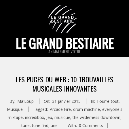
Skip
to
content
LE GRAND BESTIAIRE
ANIMALEMENT VOTRE
Primary
Navigation
LES PUCES DU WEB : 10 TROUVAILLES
Menu
MUSICALES INNOVANTES
By:
Ma'Loup
On:
31 janvier 2015
In:
Fourre-tout
,
Musique
Tagged:
Arcade Fire
,
drum machine
,
everyone's
mixtape
,
incredibox
,
Jeu
,
musique
,
the wilderness downtown
,
tune
,
tune find
,
une
With:
0 Comments