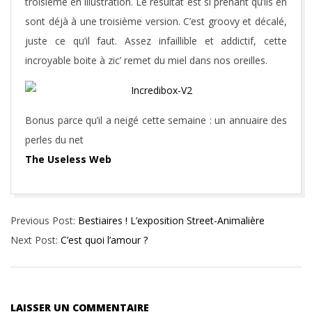
troisième en illustration. Le résultat est si prenant qu’ils en
sont déjà à une troisième version. C’est groovy et décalé,
juste ce qu’il faut. Assez infaillible et addictif, cette
incroyable boite à zic’ remet du miel dans nos oreilles.
Bonus parce qu’il a neigé cette semaine : un annuaire des
perles du net
The Useless Web
2015-
Previous Post:
Bestiaires ! L’exposition Street-Animalière
01-
Next Post:
C’est quoi l’amour ?
31
LAISSER UN COMMENTAIRE