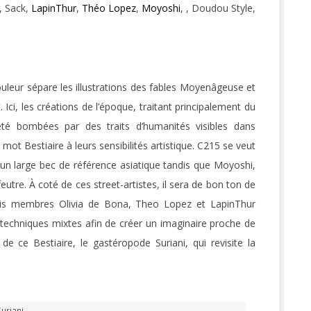
, Sack,
LapinThur
,
Théo Lopez
,
Moyoshi
, , Doudou Style,
ouleur sépare les illustrations des fables Moyenâgeuse et
t. Ici, les créations de l’époque, traitant principalement du
été bombées par des traits d’humanités visibles dans
t Bestiaire à leurs sensibilités artistique. C215 se veut
 un large bec de référence asiatique tandis que Moyoshi,
feutre. À coté de ces street-artistes, il sera de bon ton de
rois membres Olivia de Bona, Theo Lopez et LapinThur
s techniques mixtes afin de créer un imaginaire proche de
de ce Bestiaire, le gastéropode Suriani, qui revisite la
Suriani