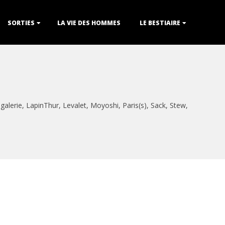
SORTIES
LA VIE DES HOMMES
LE BESTIAIRE
,
galerie
,
LapinThur
,
Levalet
,
Moyoshi
,
Paris(s)
,
Sack
,
Stew
,