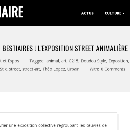
IAIRE
Primary
ACTUS
CULTURE
Navigation
Menu
BESTIAIRES ! L’EXPOSITION STREET-ANIMALIÈRE
rt et Expos
Tagged:
animal
,
art
,
C215
,
Doudou Style
,
Exposition
Stix
,
street
,
street-art
,
Théo Lopez
,
Urbain
With:
0 Comments
évrier une exposition collective regroupant les œuvres de