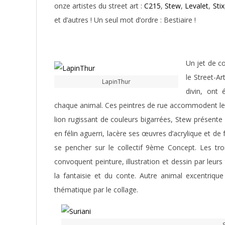
onze artistes du street art :
C215
,
Stew
,
Levalet
,
Stix
et d’autres ! Un seul mot d’ordre : Bestiaire !
Un jet de c
le Street-Ar
LapinThur
divin, ont 
chaque animal. Ces peintres de rue accommodent le mo
lion rugissant de couleurs bigarrées, Stew présente
en félin aguerri, lacère ses œuvres d’acrylique et de 
se pencher sur le collectif 9ème Concept. Les t
convoquent peinture, illustration et dessin par leur
la fantaisie et du conte. Autre animal excentrique 
thématique par le collage.