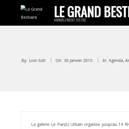
Skip
LE GRAND BEST
to
ANIMALEMENT VOTRE
content
By:
Lion Sot!
On:
30 janvier 2015
In:
Agenda
,
A
La galerie Le Pari(s) Urbain organise jusqu’au 14 f