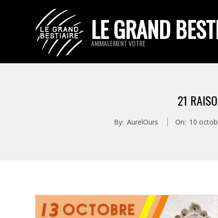
Skip
LE GRAND BEST
to
content
ANIMALEMENT VOTRE
21 RAISO
By:
AurelOurs
On:
10 octob