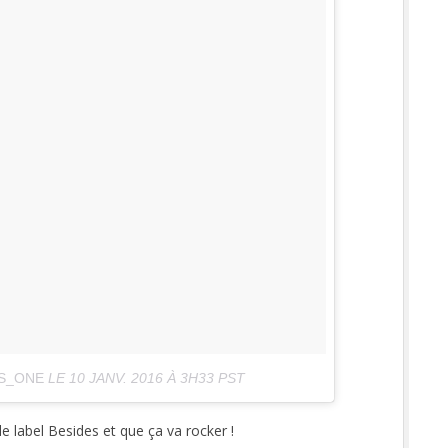
AS_ONE
LE
10 JANV. 2016 À 3H33 PST
le label Besides et que ça va rocker !